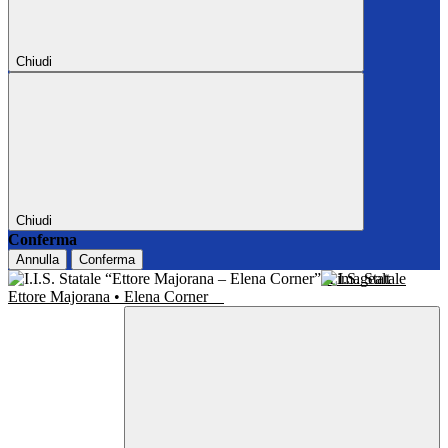
Chiudi
Chiudi
Conferma
Annulla
Conferma
I.I.S. Statale
Ettore Majorana • Elena Corner