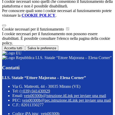
I cookie necessari sono quelli che consentono il funzionamento della
piattaforma e non è possibile disabilitarli.
Per conoscere quali sono i cookie necessari al funzionamento potete
visionare la
COOKIE POLICY
.
Cookie necessari per il funzionamento
I cookie necessari per il funzionamento non possono essere
disabilitati. È possibile consultare l'elenco nella pagina della cookie
policy.
Accetta tutti
Salva le preferenze
I.I.S. Statale “Ettore Majorana – Elena Corner”
Contatti
I.I.S. Statale “Ettore Majorana – Elena Corner”
Via G. Matteotti, 44 - 30035 Mirano (VE)
Tel:
(+039) 041430929
Email:
veis00300b@istruzione.it
Link per inviare una mail
PEC:
veis00300b@pec.istruzione.it
Link per inviare una mail
C.F.: 82011350277
Codice iPA istsc_veis00300b