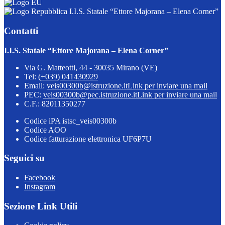
I.I.S. Statale “Ettore Majorana – Elena Corner”
Contatti
I.I.S. Statale “Ettore Majorana – Elena Corner”
Via G. Matteotti, 44 - 30035 Mirano (VE)
Tel:
(+039) 041430929
Email:
veis00300b@istruzione.it
Link per inviare una mail
PEC:
veis00300b@pec.istruzione.it
Link per inviare una mail
C.F.: 82011350277
Codice iPA istsc_veis00300b
Codice AOO
Codice fatturazione elettronica UF6P7U
Seguici su
Facebook
Instagram
Sezione Link Utili