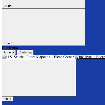
Chiudi
Chiudi
Conferma
Annulla
Conferma
I.I.S. Statale Ett
close