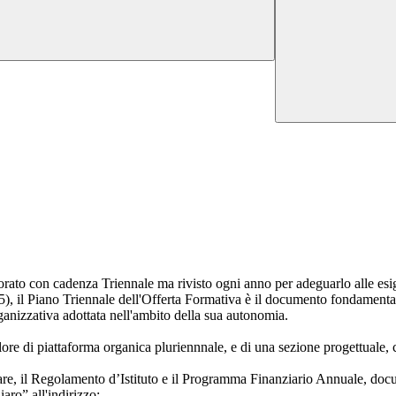
orato con cadenza Triennale ma rivisto ogni anno per adeguarlo alle esi
5),
il Piano Triennale dell'Offerta Formativa è il documento fondamentale 
rganizzativa adottata nell'ambito della sua autonomia.
ore di piattaforma organica pluriennnale, e di una sezione progettuale, 
, il Regolamento d’Istituto e il Programma Finanziario Annuale, document
aro” all'indirizzo: