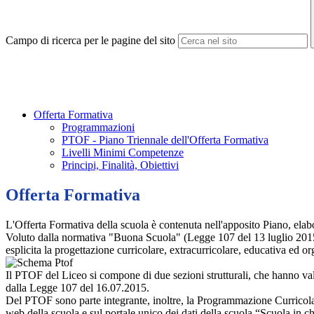
Campo di ricerca per le pagine del sito
Offerta Formativa
Programmazioni
PTOF - Piano Triennale dell'Offerta Formativa
Livelli Minimi Competenze
Principi, Finalità, Obiettivi
Offerta Formativa
L'Offerta Formativa della scuola è contenuta nell'apposito Piano, elab
Voluto dalla normativa "Buona Scuola" (Legge 107 del 13 luglio 201
esplicita la progettazione curricolare, extracurricolare, educativa ed o
Il PTOF del Liceo si compone di due sezioni strutturali, che hanno val
dalla Legge 107 del 16.07.2015.
Del PTOF sono parte integrante, inoltre, la Programmazione Curricolare
web della scuola e sul portale unico dei dati della scuola “Scuola in chi