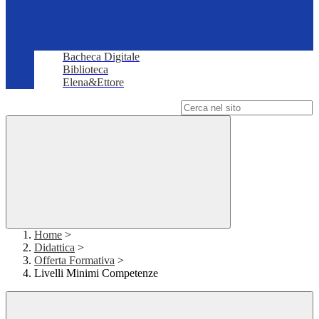
Bacheca Digitale
Biblioteca
Elena&Ettore
Campo di ricerca per le pagine del sito
Home
>
Didattica
>
Offerta Formativa
>
Livelli Minimi Competenze