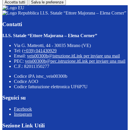
Accetta tutti
Salva le preferenze
I.I.S. Statale “Ettore Majorana – Elena Corner”
Contatti
I.I.S. Statale “Ettore Majorana – Elena Corner”
Via G. Matteotti, 44 - 30035 Mirano (VE)
Tel:
(+039) 041430929
Email:
veis00300b@istruzione.it
Link per inviare una mail
PEC:
veis00300b@pec.istruzione.it
Link per inviare una mail
C.F.: 82011350277
Codice iPA istsc_veis00300b
Codice AOO
Codice fatturazione elettronica UF6P7U
Seguici su
Facebook
Instagram
Sezione Link Utili