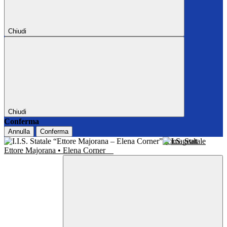
Chiudi
Chiudi
Conferma
Annulla
Conferma
I.I.S. Statale
Ettore Majorana • Elena Corner