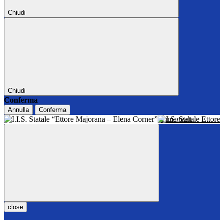
Chiudi
Chiudi
Conferma
Annulla
Conferma
I.I.S. Statale Ett
close