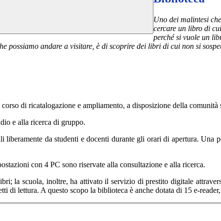
Uno d
ei malintesi ch
cercare un libro di cu
perché si vuole un libr
 possiamo andare a visitare, è di scoprire dei libri di cui non si sospet
in corso di ricatalogazione e ampliamento, a disposizione della comunità 
udio e alla ricerca di gruppo.
li liberamente da studenti e docenti durante gli orari di apertura. Una
 postazioni con 4 PC sono riservate alla consultazione e alla ricerca.
i libri; la scuola, inoltre, ha attivato il servizio di prestito digitale a
tti di lettura. A questo scopo la biblioteca è anche dotata di 15 e-reader, u