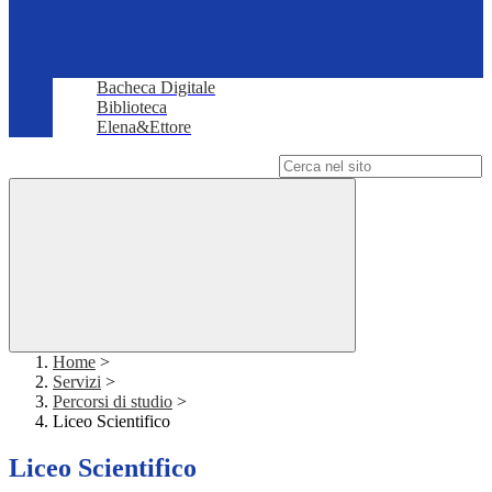
Bacheca Digitale
Biblioteca
Elena&Ettore
Campo di ricerca per le pagine del sito
Home
>
Servizi
>
Percorsi di studio
>
Liceo Scientifico
Liceo Scientifico