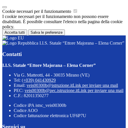
Cookie necessari per il funzionamento
I cookie necessari per il funzionamento non possono essere
disabilitati. È possibile consultare l'elenco nella pagina della cookie
policy.
Accetta tutti
Salva le preferenze
I.I.S. Statale “Ettore Majorana – Elena Corner”
Contatti
I.I.S. Statale “Ettore Majorana – Elena Corner”
Via G. Matteotti, 44 - 30035 Mirano (VE)
Tel:
(+039) 041430929
Email:
veis00300b@istruzione.it
Link per inviare una mail
PEC:
veis00300b@pec.istruzione.it
Link per inviare una mail
C.F.: 82011350277
Codice iPA istsc_veis00300b
Codice AOO
Codice fatturazione elettronica UF6P7U
Seguici su