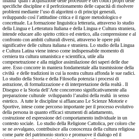
finalità quali l’acquisizione delle procedure e dei codici propri delle
specifiche discipline e il perfezionamento delle capacità di risolvere
problemi mediante l’uso di algoritmi o di principi generali,
sviluppando così l’attitudine critica e il rigore metodologico e
concettuale. La formazione linguistica letteraria, attraverso lo studio
della Lingua e Letteratura Italiana e della Lingua e Cultura straniera,
intende educare allo spirito critico ed estetico, alla comprensione e al
confronto con ambiti culturali diversi, attraverso le opere più
significative delle cultura italiana e straniera. Lo studio della Lingua
e Cultura Latina viene inteso come indispensabile momento di
cerniera tra cultura umanistica e scientifica, utile alla
compenetrazione e alla miglior assimilazione dei saperi delle due
aree. Esso concorre in maniera fondamentale alla trasmissione della
civiltà e delle tradizioni in cui la nostra cultura affonda le sue radici.
Lo studio della Storia e della Filosofia potenzia i processi di
astrazione, di formalizzazione e di interpretazione della realtà . Il
Disegno e la Storia dell’Arte concorrono significativamente alla
preparazione culturale sviluppando l’analisi della realtà in senso
estetico. A tutte le discipline si affiancano Le Scienze Motorie e
Sportive, intese come percorso importante per il processo evolutivo
della persona in quanto efficaci strumenti di adattamento,
costruzione ed espressione del comportamento individuale in un
contesto sociale. Lo studio della Religione Cattolica, per coloro che
se ne avvalgano, contribuisce alla conoscenza della cultura religiosa
come parte del patrimonio storico e promuove il dialogo ed il