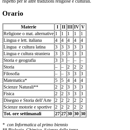
rispetto per le altre tradizioni religiose e culturali.
Orario
Materie
I
II
III
IV
V
Religione o mat. alternative
1
1
1
1
1
Lingua e lett. italiana
4
4
4
4
4
Lingua e cultura latina
3
3
3
3
3
Lingua e cultura straniera
3
3
3
3
3
Storia e geografia
3
3
–
–
–
Storia
–
–
2
2
2
Filosofia
–
–
3
3
3
Matematica*
5
5
4
4
4
Scienze Naturali**
2
2
3
3
3
Fisica
2
2
3
3
3
Disegno e Storia dell’Arte
2
2
2
2
2
Scienze motorie e sportive
2
2
2
2
2
Tot. ore settimanali
27
27
30
30
30
* con Informatica al primo biennio
** Biologia, Chimica, Scienze della terra