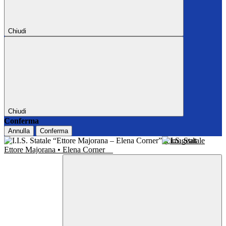
Chiudi
Chiudi
Conferma
Annulla
Conferma
I.I.S. Statale
Ettore Majorana • Elena Corner