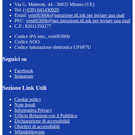
Via G. Matteotti, 44 - 30035 Mirano (VE)
Tel:
(+039) 041430929
Email:
veis00300b@istruzione.it
Link per inviare una mail
PEC:
veis00300b@pec.istruzione.it
Link per inviare una mail
C.F.: 82011350277
Codice iPA istsc_veis00300b
Codice AOO
Codice fatturazione elettronica UF6P7U
Seguici su
Facebook
Instagram
Sezione Link Utili
Cookie policy
Note legali
Informativa Privacy
Ufficio Relazioni con il Pubblico
Dichiarazione di accessibilità
Obiettivi di accessibilità
Whistleblowing