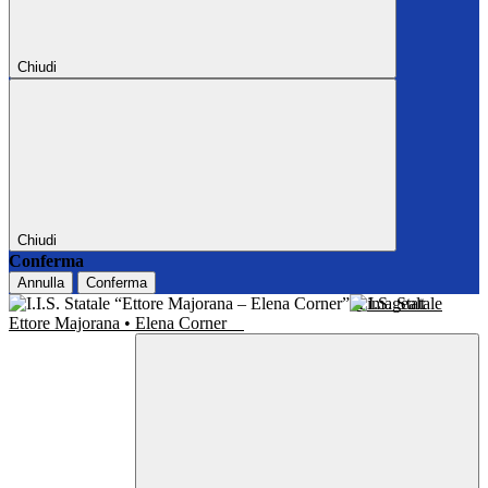
Chiudi
Chiudi
Conferma
Annulla
Conferma
I.I.S. Statale
Ettore Majorana • Elena Corner