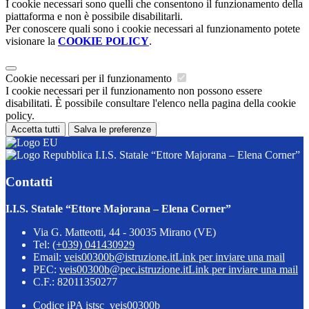
I cookie necessari sono quelli che consentono il funzionamento della
piattaforma e non è possibile disabilitarli.
Per conoscere quali sono i cookie necessari al funzionamento potete
visionare la
COOKIE POLICY
.
Cookie necessari per il funzionamento
I cookie necessari per il funzionamento non possono essere
disabilitati. È possibile consultare l'elenco nella pagina della cookie
policy.
Accetta tutti
Salva le preferenze
I.I.S. Statale “Ettore Majorana – Elena Corner”
Contatti
I.I.S. Statale “Ettore Majorana – Elena Corner”
Via G. Matteotti, 44 - 30035 Mirano (VE)
Tel:
(+039) 041430929
Email:
veis00300b@istruzione.it
Link per inviare una mail
PEC:
veis00300b@pec.istruzione.it
Link per inviare una mail
C.F.: 82011350277
Codice iPA istsc_veis00300b