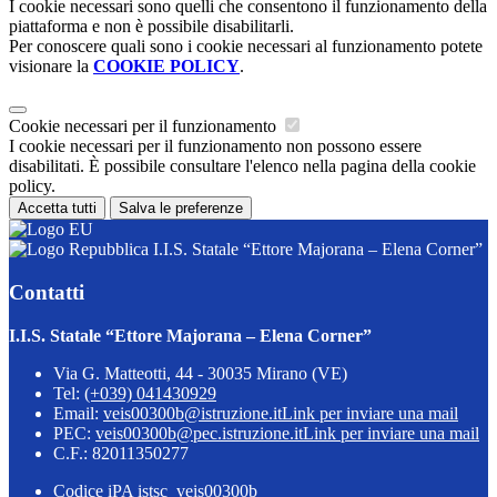
I cookie necessari sono quelli che consentono il funzionamento della
piattaforma e non è possibile disabilitarli.
Per conoscere quali sono i cookie necessari al funzionamento potete
visionare la
COOKIE POLICY
.
Cookie necessari per il funzionamento
I cookie necessari per il funzionamento non possono essere
disabilitati. È possibile consultare l'elenco nella pagina della cookie
policy.
Accetta tutti
Salva le preferenze
I.I.S. Statale “Ettore Majorana – Elena Corner”
Contatti
I.I.S. Statale “Ettore Majorana – Elena Corner”
Via G. Matteotti, 44 - 30035 Mirano (VE)
Tel:
(+039) 041430929
Email:
veis00300b@istruzione.it
Link per inviare una mail
PEC:
veis00300b@pec.istruzione.it
Link per inviare una mail
C.F.: 82011350277
Codice iPA istsc_veis00300b