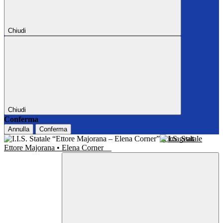
Chiudi
Chiudi
Conferma
Annulla
Conferma
I.I.S. Statale
Ettore Majorana • Elena Corner