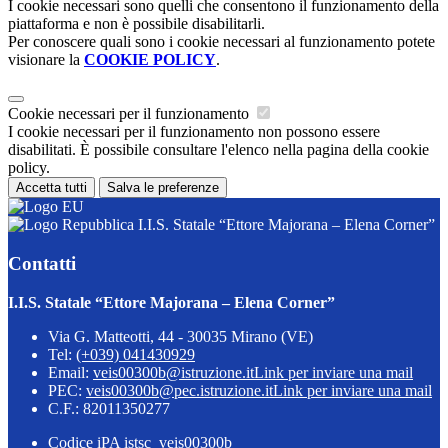
I cookie necessari sono quelli che consentono il funzionamento della
piattaforma e non è possibile disabilitarli.
Per conoscere quali sono i cookie necessari al funzionamento potete
visionare la
COOKIE POLICY
.
Cookie necessari per il funzionamento
I cookie necessari per il funzionamento non possono essere
disabilitati. È possibile consultare l'elenco nella pagina della cookie
policy.
Accetta tutti
Salva le preferenze
I.I.S. Statale “Ettore Majorana – Elena Corner”
Contatti
I.I.S. Statale “Ettore Majorana – Elena Corner”
Via G. Matteotti, 44 - 30035 Mirano (VE)
Tel:
(+039) 041430929
Email:
veis00300b@istruzione.it
Link per inviare una mail
PEC:
veis00300b@pec.istruzione.it
Link per inviare una mail
C.F.: 82011350277
Codice iPA istsc_veis00300b