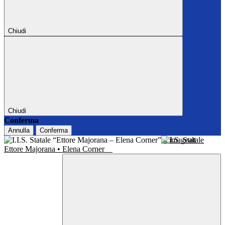
Chiudi
Chiudi
Conferma
Annulla
Conferma
I.I.S. Statale
Ettore Majorana • Elena Corner