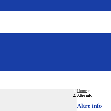
Home
>
Altre info
Altre info