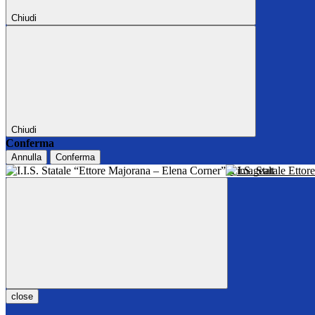
Chiudi
Chiudi
Conferma
Annulla
Conferma
I.I.S. Statale Ett
close