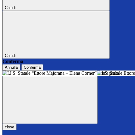
Chiudi
Chiudi
Conferma
Annulla
Conferma
I.I.S. Statale Ett
close