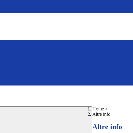
Home
>
Altre info
Altre info