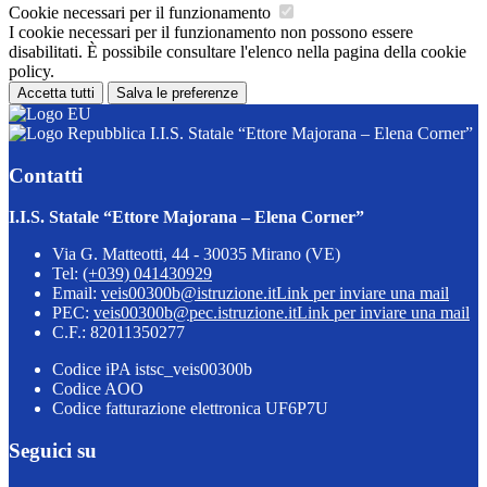
Cookie necessari per il funzionamento
I cookie necessari per il funzionamento non possono essere
disabilitati. È possibile consultare l'elenco nella pagina della cookie
policy.
Accetta tutti
Salva le preferenze
I.I.S. Statale “Ettore Majorana – Elena Corner”
Contatti
I.I.S. Statale “Ettore Majorana – Elena Corner”
Via G. Matteotti, 44 - 30035 Mirano (VE)
Tel:
(+039) 041430929
Email:
veis00300b@istruzione.it
Link per inviare una mail
PEC:
veis00300b@pec.istruzione.it
Link per inviare una mail
C.F.: 82011350277
Codice iPA istsc_veis00300b
Codice AOO
Codice fatturazione elettronica UF6P7U
Seguici su