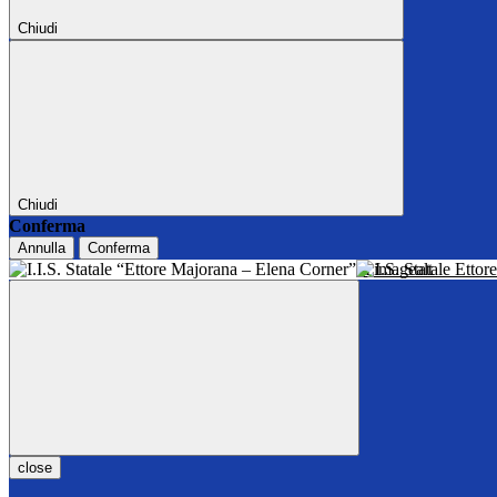
Chiudi
Chiudi
Conferma
Annulla
Conferma
I.I.S. Statale Ett
close