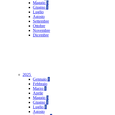
Maggio
3
Giugno
1
Luglio
Agosto
Settembre
Ottobre
Novembre
Dicembre
2025
Gennaio
1
Febbraio
Marzo
1
Aprile
Maggio
3
Giugno
1
Luglio
1
Agosto