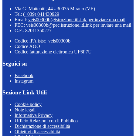
Via G. Matteotti, 44 - 30035 Mirano (VE)
Tel:
(+039) 041430929
Email:
veis00300b@istruzione.it
Link per inviare una mail
PEC:
veis00300b@pec.istruzione.it
Link per inviare una mail
C.F.: 82011350277
Codice iPA istsc_veis00300b
Codice AOO
Codice fatturazione elettronica UF6P7U
Seguici su
Facebook
Instagram
Sezione Link Utili
Cookie policy
Note legali
Informativa Privacy
Ufficio Relazioni con il Pubblico
Dichiarazione di accessibilità
Obiettivi di accessibilità