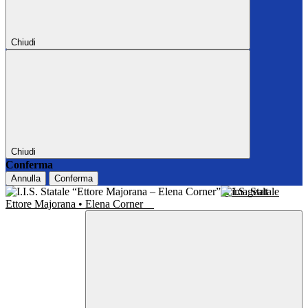
Chiudi
Chiudi
Conferma
Annulla
Conferma
I.I.S. Statale
Ettore Majorana • Elena Corner