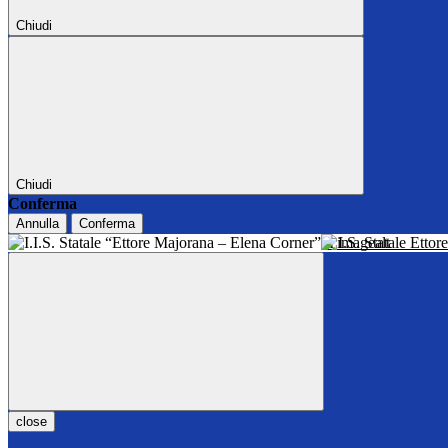
Chiudi
Chiudi
Conferma
Annulla
Conferma
I.I.S. Statale Ett
close