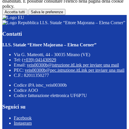
disabilitati. È possibile consultare l'elenco nella pagina della cookie
policy.
Accetta tutti
Salva le preferenze
I.I.S. Statale “Ettore Majorana – Elena Corner”
Contatti
I.I.S. Statale “Ettore Majorana – Elena Corner”
Via G. Matteotti, 44 - 30035 Mirano (VE)
Tel:
(+039) 041430929
Email:
veis00300b@istruzione.it
Link per inviare una mail
PEC:
veis00300b@pec.istruzione.it
Link per inviare una mail
C.F.: 82011350277
Codice iPA istsc_veis00300b
Codice AOO
Codice fatturazione elettronica UF6P7U
Seguici su
Facebook
Instagram