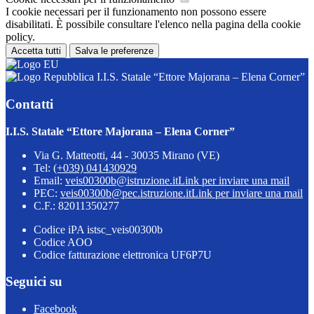
I cookie necessari per il funzionamento non possono essere
disabilitati. È possibile consultare l'elenco nella pagina della cookie
policy.
Accetta tutti
Salva le preferenze
I.I.S. Statale “Ettore Majorana – Elena Corner”
Contatti
I.I.S. Statale “Ettore Majorana – Elena Corner”
Via G. Matteotti, 44 - 30035 Mirano (VE)
Tel:
(+039) 041430929
Email:
veis00300b@istruzione.it
Link per inviare una mail
PEC:
veis00300b@pec.istruzione.it
Link per inviare una mail
C.F.: 82011350277
Codice iPA istsc_veis00300b
Codice AOO
Codice fatturazione elettronica UF6P7U
Seguici su
Facebook