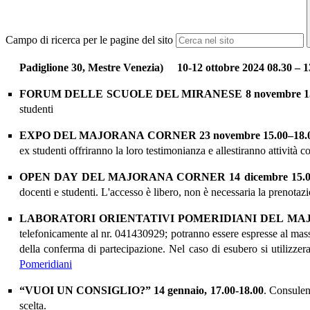
Campo di ricerca per le pagine del sito
Padiglione 30, Mestre Venezia)
10-12 ottobre 2024 08.30 – 13
FORUM DELLE SCUOLE DEL MIRANESE
8
novembre 15
studenti
EXPO
DEL MAJORANA
CORNER
23
novembre 15.00–18.
ex studenti offriranno la loro testimonianza e allestiranno attività 
OPEN DAY DEL MAJORANA
CORNER
14 dicembre 15.0
docenti e studenti. L'accesso è libero, non è necessaria la prenota
LABORATORI ORIENTATIVI POMERIDIANI DEL
MA
telefonicamente al nr. 041430929; potranno essere espresse al mas
della conferma di partecipazione. Nel caso di esubero si utilizze
Pomeridiani
“VUOI UN CONSIGLIO?”
1
4
gennaio, 17.
00
-1
8
.
00
.
Consulen
scelta.