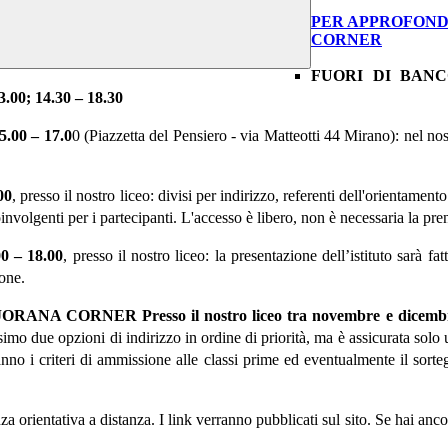
PER APPROFOND
CORNER
FUORI DI BAN
.00; 14.30 – 18.30
.00 – 17.0
0 (
Piazzetta del Pensiero - via Matteotti 44 Mirano
): nel no
00
,
presso il nostro liceo
: divisi per indirizzo, referenti dell'orientament
coinvolgenti per i partecipanti. L'accesso è libero, non è necessaria la pr
0 – 18.00
,
presso il nostro liceo
: la presentazione dell’istituto sarà f
zione.
JORANA CORNER
P
resso il nostro liceo tra novembre e dicemb
simo due opzioni di indirizzo in ordine di priorità, ma è assicurata so
ranno i criteri di ammissione alle classi prime ed eventualmente il sor
za orientativa
a distanza
.
I link verranno pubblicati sul sito.
Se hai ancor