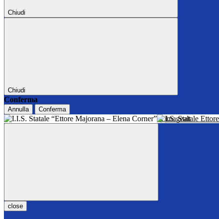
Chiudi
Chiudi
Conferma
Annulla
Conferma
I.I.S. Statale Ett
close