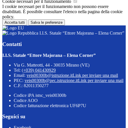
Cookie necessari per il funzionamento
I cookie necessari per il funzionamento non possono essere
disabilitati. È possibile consultare l'elenco nella pagina della cookie
policy.
Accetta tutti
Salva le preferenze
I.I.S. Statale “Ettore Majorana – Elena Corner”
Contatti
I.I.S. Statale “Ettore Majorana – Elena Corner”
Via G. Matteotti, 44 - 30035 Mirano (VE)
Tel:
(+039) 041430929
Email:
veis00300b@istruzione.it
Link per inviare una mail
PEC:
veis00300b@pec.istruzione.it
Link per inviare una mail
C.F.: 82011350277
Codice iPA istsc_veis00300b
Codice AOO
Codice fatturazione elettronica UF6P7U
Seguici su
Facebook