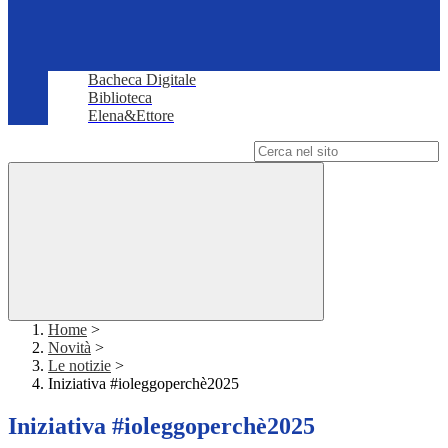
Bacheca Digitale
Biblioteca
Elena&Ettore
Campo di ricerca per le pagine del sito
Home
>
Novità
>
Le notizie
>
Iniziativa #ioleggoperchè2025
Iniziativa #ioleggoperchè2025