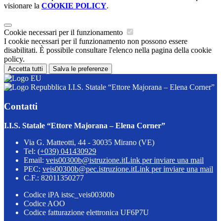
visionare la
COOKIE POLICY
.
Cookie necessari per il funzionamento
I cookie necessari per il funzionamento non possono essere
disabilitati. È possibile consultare l'elenco nella pagina della cookie
policy.
Accetta tutti
Salva le preferenze
I.I.S. Statale “Ettore Majorana – Elena Corner”
Contatti
I.I.S. Statale “Ettore Majorana – Elena Corner”
Via G. Matteotti, 44 - 30035 Mirano (VE)
Tel:
(+039) 041430929
Email:
veis00300b@istruzione.it
Link per inviare una mail
PEC:
veis00300b@pec.istruzione.it
Link per inviare una mail
C.F.: 82011350277
Codice iPA istsc_veis00300b
Codice AOO
Codice fatturazione elettronica UF6P7U