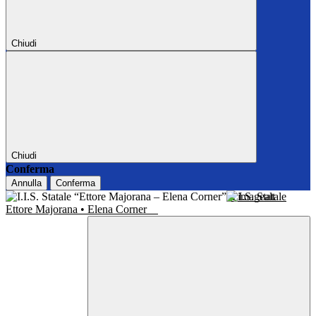
Chiudi
Chiudi
Conferma
Annulla
Conferma
I.I.S. Statale
Ettore Majorana • Elena Corner