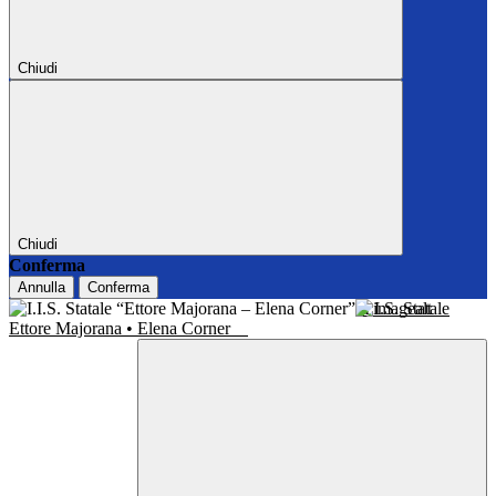
Chiudi
Chiudi
Conferma
Annulla
Conferma
I.I.S. Statale
Ettore Majorana • Elena Corner