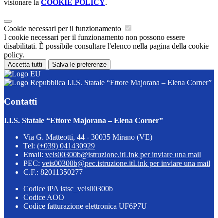
visionare la
COOKIE POLICY
.
Cookie necessari per il funzionamento
I cookie necessari per il funzionamento non possono essere
disabilitati. È possibile consultare l'elenco nella pagina della cookie
policy.
Accetta tutti
Salva le preferenze
I.I.S. Statale “Ettore Majorana – Elena Corner”
Contatti
I.I.S. Statale “Ettore Majorana – Elena Corner”
Via G. Matteotti, 44 - 30035 Mirano (VE)
Tel:
(+039) 041430929
Email:
veis00300b@istruzione.it
Link per inviare una mail
PEC:
veis00300b@pec.istruzione.it
Link per inviare una mail
C.F.: 82011350277
Codice iPA istsc_veis00300b
Codice AOO
Codice fatturazione elettronica UF6P7U