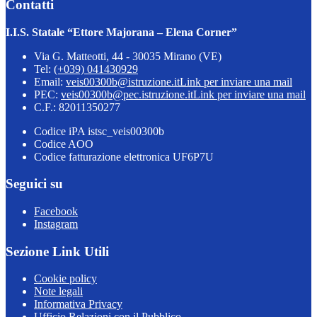
Contatti
I.I.S. Statale “Ettore Majorana – Elena Corner”
Via G. Matteotti, 44 - 30035 Mirano (VE)
Tel:
(+039) 041430929
Email:
veis00300b@istruzione.it
Link per inviare una mail
PEC:
veis00300b@pec.istruzione.it
Link per inviare una mail
C.F.: 82011350277
Codice iPA istsc_veis00300b
Codice AOO
Codice fatturazione elettronica UF6P7U
Seguici su
Facebook
Instagram
Sezione Link Utili
Cookie policy
Note legali
Informativa Privacy
Ufficio Relazioni con il Pubblico