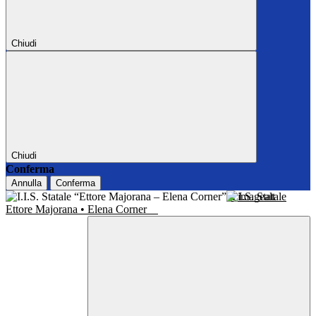
Chiudi
Chiudi
Conferma
Annulla
Conferma
I.I.S. Statale
Ettore Majorana • Elena Corner