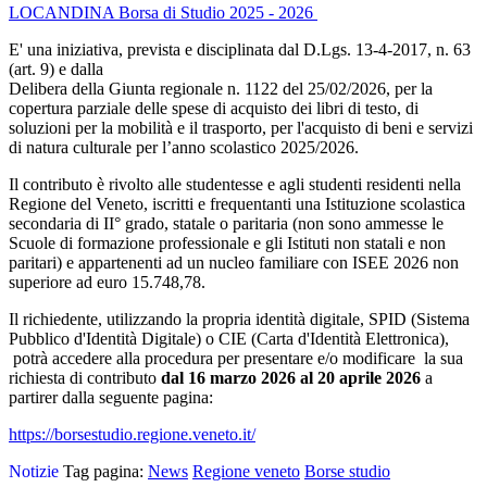
LOCANDINA Borsa di Studio 2025 - 2026
E' una iniziativa, prevista e disciplinata dal D.Lgs. 13
-
4
-
2017, n. 63
(art. 9) e dalla
Delibera della Giunta regionale n. 1122 del 25/02/2026, per la
copertura parziale delle
spese di acquisto dei libri di testo, di
soluzioni per la mobilità e il trasporto
, per l'acquisto di beni e
servizi
di natura culturale per l’anno scolastico 2025/2026
.
Il contributo è rivolto alle studentesse e agli studenti residenti nella
Regione del Veneto, iscritti e frequentanti una Istituzione scolastica
secondaria di II° grado, statale o paritaria (non sono ammesse le
Scuole di formazione professionale e gli Istituti non statali e non
paritari) e appartenenti ad un nucleo familiare con ISEE 2026 non
superiore ad euro 15.748,78.
Il richiedente, utilizzando la propria identità digitale, SPID (Sistema
Pubblico d'Identità Digitale) o CIE (Carta d'Identità Elettronica),
potrà accedere alla procedura per presentare e/o modificare la sua
richiesta di contributo
dal 16 marzo 2026 al 20 aprile 2026
a
partirer dalla seguente pagina:
https://borsestudio.regione.veneto.it/
Notizie
Tag pagina:
News
Regione veneto
Borse studio