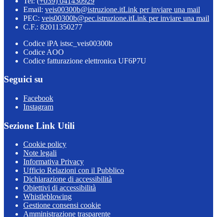
Tel:
(+039) 041430929
Email:
veis00300b@istruzione.it
Link per inviare una mail
PEC:
veis00300b@pec.istruzione.it
Link per inviare una mail
C.F.: 82011350277
Codice iPA istsc_veis00300b
Codice AOO
Codice fatturazione elettronica UF6P7U
Seguici su
Facebook
Instagram
Sezione Link Utili
Cookie policy
Note legali
Informativa Privacy
Ufficio Relazioni con il Pubblico
Dichiarazione di accessibilità
Obiettivi di accessibilità
Whistleblowing
Gestione consensi cookie
Amministrazione trasparente