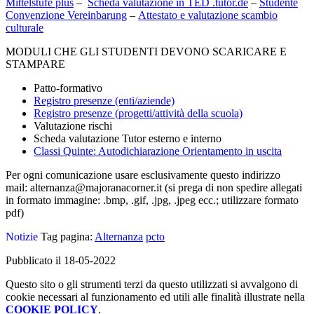
Mittelstufe plus
–
Scheda valutazione in TED .tutor.de
–
Studente
Convenzione Vereinbarung
–
Attestato e valutazione scambio
culturale
MODULI CHE GLI STUDENTI DEVONO SCARICARE E
STAMPARE
Patto-formativo
Registro presenze (enti/aziende)
Registro presenze (progetti/attività della scuola)
Valutazione rischi
Scheda valutazione Tutor esterno e interno
Classi Quinte: Autodichiarazione Orientamento in uscita
Per ogni comunicazione usare esclusivamente questo indirizzo
mail: alternanza@majoranacorner.it (si prega di non spedire allegati
in formato immagine: .bmp, .gif, .jpg, .jpeg ecc.; utilizzare formato
pdf)
Notizie
Tag pagina:
Alternanza
pcto
Pubblicato il 18-05-2022
Questo sito o gli strumenti terzi da questo utilizzati si avvalgono di
cookie necessari al funzionamento ed utili alle finalità illustrate nella
COOKIE POLICY
.