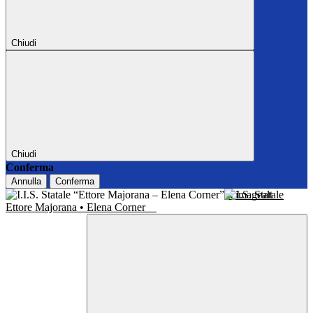
Chiudi
Chiudi
Conferma
Annulla
Conferma
I.I.S. Statale
Ettore Majorana • Elena Corner