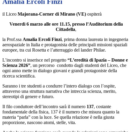
Amalia Ercoli Finzi
il Liceo
Majorana-Corner di Mirano (VE)
ospiterà
Venerdì 6 marzo alle ore 11.15, presso l’Auditorium della
Cittadella
,
la Prof.ssa
Amalia Ercoli Finzi
, prima donna laureata in ingegneria
aerospaziale in Italia e protagonista delle principali missioni spaziali
europee, tra cui Rosetta e l’atterraggio del lander Philae.
L’incontro si inserisce nel progetto
“L’eredità di Ipazia – Donne e
Scienza 2026”
, un percorso condotto dagli studenti del Liceo, che
ogni anno mette in dialogo giovani e grandi protagoniste della
ricerca scientifica.
Saranno i tre studenti a condurre l’intero dialogo con l’ospite,
attraverso una struttura narrativa che intreccia scienza, merito,
stereotipi di genere e futuro.
Il filo conduttore dell’incontro sarà il numero
137
, costante
fondamentale della fisica, 137 è il numero che misura quanto la
materia “parla” con la luce. Se quella relazione è nella giusta
proporzione, nascono atomi, stelle, vita.