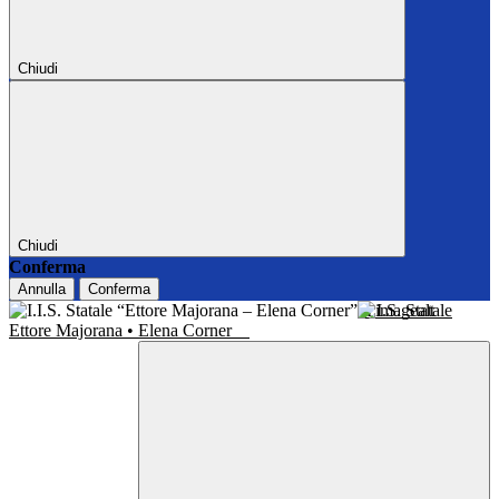
Chiudi
Chiudi
Conferma
Annulla
Conferma
I.I.S. Statale
Ettore Majorana • Elena Corner