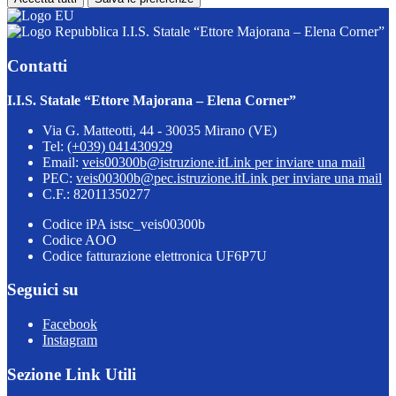
I.I.S. Statale “Ettore Majorana – Elena Corner”
Contatti
I.I.S. Statale “Ettore Majorana – Elena Corner”
Via G. Matteotti, 44 - 30035 Mirano (VE)
Tel:
(+039) 041430929
Email:
veis00300b@istruzione.it
Link per inviare una mail
PEC:
veis00300b@pec.istruzione.it
Link per inviare una mail
C.F.: 82011350277
Codice iPA istsc_veis00300b
Codice AOO
Codice fatturazione elettronica UF6P7U
Seguici su
Facebook
Instagram
Sezione Link Utili