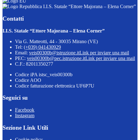
I.I.S. Statale “Ettore Majorana – Elena Corner”
Contatti
I.I.S. Statale “Ettore Majorana – Elena Corner”
Via G. Matteotti, 44 - 30035 Mirano (VE)
Tel:
(+039) 041430929
Email:
veis00300b@istruzione.it
Link per inviare una mail
PEC:
veis00300b@pec.istruzione.it
Link per inviare una mail
C.F.: 82011350277
Codice iPA istsc_veis00300b
Codice AOO
Codice fatturazione elettronica UF6P7U
Seguici su
Facebook
Instagram
Sezione Link Utili
Cookie policy