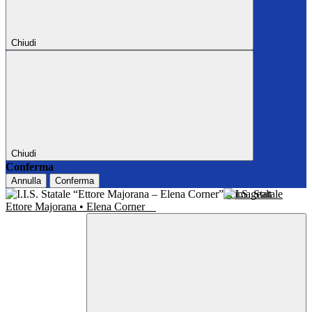
Chiudi
Chiudi
Conferma
Annulla
Conferma
I.I.S. Statale
Ettore Majorana • Elena Corner