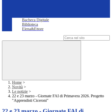
Bacheca Digitale
Biblioteca
Elena&Ettore
Campo di ricerca per le pagine del sito
Home
>
Novità
>
Le notizie
>
22 e 23 marzo - Giornate FAI di Primavera 2026. Progetto
"Apprendisti Ciceroni"
22 e 23 marzo - Giornate FAI di