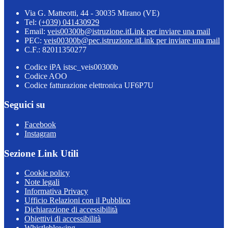
Via G. Matteotti, 44 - 30035 Mirano (VE)
Tel:
(+039) 041430929
Email:
veis00300b@istruzione.it
Link per inviare una mail
PEC:
veis00300b@pec.istruzione.it
Link per inviare una mail
C.F.: 82011350277
Codice iPA istsc_veis00300b
Codice AOO
Codice fatturazione elettronica UF6P7U
Seguici su
Facebook
Instagram
Sezione Link Utili
Cookie policy
Note legali
Informativa Privacy
Ufficio Relazioni con il Pubblico
Dichiarazione di accessibilità
Obiettivi di accessibilità
Whistleblowing