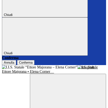
Chiudi
Chiudi
Conferma
Annulla
Conferma
I.I.S. Statale
Ettore Majorana • Elena Corner