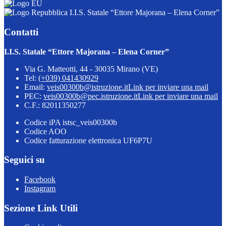
I.I.S. Statale “Ettore Majorana – Elena Corner”
Contatti
I.I.S. Statale “Ettore Majorana – Elena Corner”
Via G. Matteotti, 44 - 30035 Mirano (VE)
Tel:
(+039) 041430929
Email:
veis00300b@istruzione.it
Link per inviare una mail
PEC:
veis00300b@pec.istruzione.it
Link per inviare una mail
C.F.: 82011350277
Codice iPA istsc_veis00300b
Codice AOO
Codice fatturazione elettronica UF6P7U
Seguici su
Facebook
Instagram
Sezione Link Utili