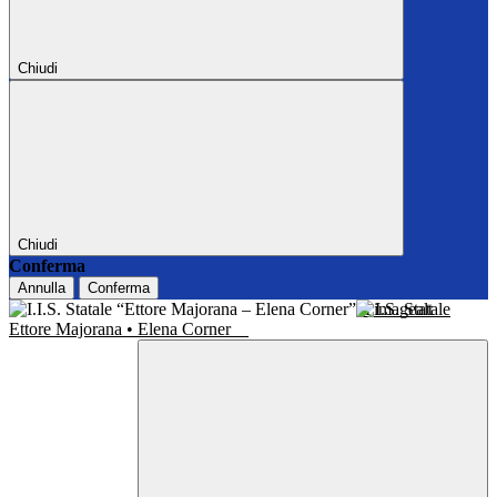
Chiudi
Chiudi
Conferma
Annulla
Conferma
I.I.S. Statale
Ettore Majorana • Elena Corner