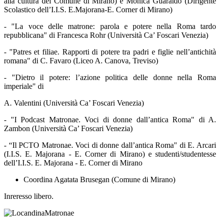
alla cultura del Comune di Mirano) e Monica Guaraldo (Dirigente
Scolastico dell’I.I.S. E.Majorana-E. Corner di Mirano)
- "La voce delle matrone: parola e potere nella Roma tardo
repubblicana" di Francesca Rohr (Università Ca’ Foscari Venezia)
- "Patres et filiae. Rapporti di potere tra padri e figlie nell’antichità
romana" di C. Favaro (Liceo A. Canova, Treviso)
- "Dietro il potere: l’azione politica delle donne nella Roma
imperiale" di
A. Valentini (Università Ca’ Foscari Venezia)
- "I Podcast Matronae. Voci di donne dall’antica Roma" di A.
Zambon (Università Ca’ Foscari Venezia)
- “Il PCTO Matronae. Voci di donne dall’antica Roma" di E. Arcari
(I.I.S. E. Majorana - E. Corner di Mirano) e studenti/studentesse
dell’I.I.S. E. Majorana - E. Corner di Mirano
Coordina Agatata Brusegan (Comune di Mirano)
Inreresso libero.