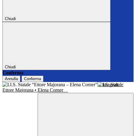
Chiudi
Chiudi
Conferma
Annulla
Conferma
I.I.S. Statale
Ettore Majorana • Elena Corner