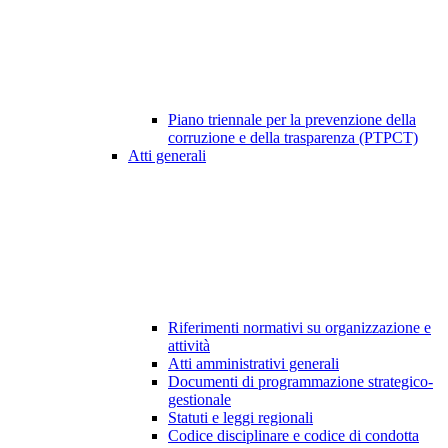
Piano triennale per la prevenzione della
corruzione e della trasparenza (PTPCT)
Atti generali
Riferimenti normativi su organizzazione e
attività
Atti amministrativi generali
Documenti di programmazione strategico-
gestionale
Statuti e leggi regionali
Codice disciplinare e codice di condotta