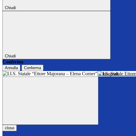
Chiudi
Chiudi
Conferma
Annulla
Conferma
I.I.S. Statale Ett
close