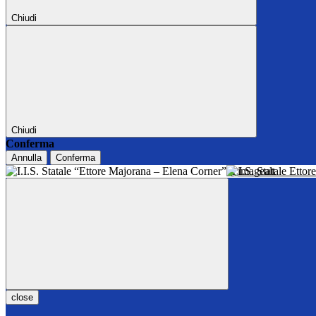
Chiudi
Chiudi
Conferma
Annulla
Conferma
I.I.S. Statale Ett
close