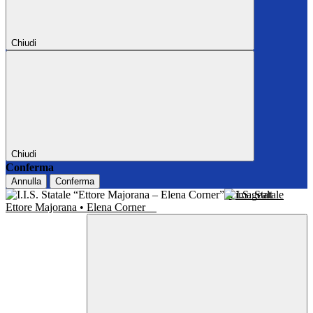
Chiudi
Chiudi
Conferma
Annulla
Conferma
I.I.S. Statale
Ettore Majorana • Elena Corner