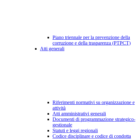
Piano triennale per la prevenzione della
corruzione e della trasparenza (PTPCT)
Atti generali
Riferimenti normativi su organizzazione e
attività
Atti amministrativi generali
Documenti di programmazione strategico-
gestionale
Statuti e leggi regionali
Codice disciplinare e codice di condotta