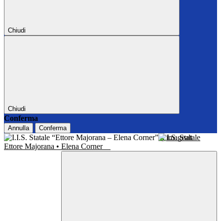
Chiudi
Chiudi
Conferma
Annulla
Conferma
I.I.S. Statale
Ettore Majorana • Elena Corner