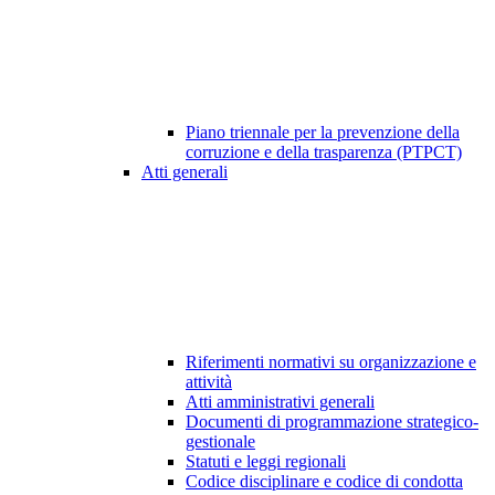
Piano triennale per la prevenzione della
corruzione e della trasparenza (PTPCT)
Atti generali
Riferimenti normativi su organizzazione e
attività
Atti amministrativi generali
Documenti di programmazione strategico-
gestionale
Statuti e leggi regionali
Codice disciplinare e codice di condotta