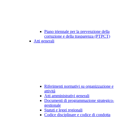
Piano triennale per la prevenzione della
corruzione e della trasparenza (PTPCT)
Atti generali
Riferimenti normativi su organizzazione e
attività
Atti amministrativi generali
Documenti di programmazione strategico-
gestionale
Statuti e leggi regionali
Codice disciplinare e codice di condotta