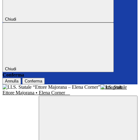
Chiudi
Chiudi
Conferma
Annulla
Conferma
I.I.S. Statale
Ettore Majorana • Elena Corner