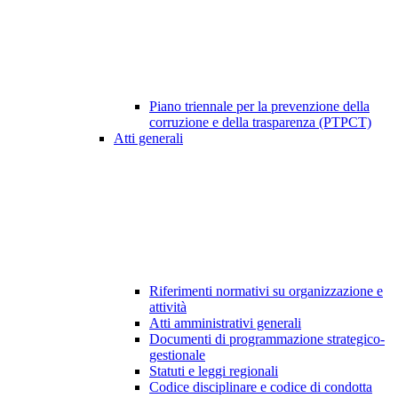
Piano triennale per la prevenzione della
corruzione e della trasparenza (PTPCT)
Atti generali
Riferimenti normativi su organizzazione e
attività
Atti amministrativi generali
Documenti di programmazione strategico-
gestionale
Statuti e leggi regionali
Codice disciplinare e codice di condotta