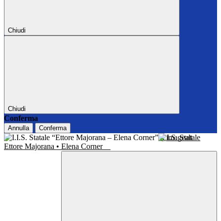
Chiudi
Chiudi
Conferma
Annulla
Conferma
I.I.S. Statale
Ettore Majorana • Elena Corner