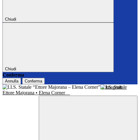
Chiudi
Chiudi
Conferma
Annulla
Conferma
I.I.S. Statale
Ettore Majorana • Elena Corner