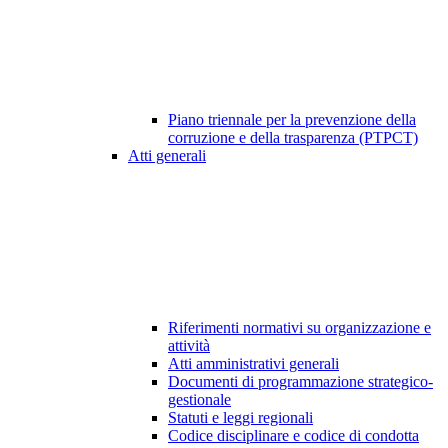
Piano triennale per la prevenzione della
corruzione e della trasparenza (PTPCT)
Atti generali
Riferimenti normativi su organizzazione e
attività
Atti amministrativi generali
Documenti di programmazione strategico-
gestionale
Statuti e leggi regionali
Codice disciplinare e codice di condotta