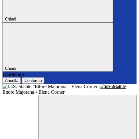
Chiudi
Chiudi
Conferma
Annulla
Conferma
I.I.S. Statale
Ettore Majorana • Elena Corner