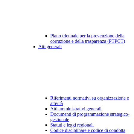
Piano triennale per la prevenzione della
corruzione e della trasparenza (PTPCT)
Atti generali
Riferimenti normativi su organizzazione e
attività
Atti amministrativi generali
Documenti di programmazione strategico-
gestionale
Statuti e leggi regionali
Codice disciplinare e codice di condotta