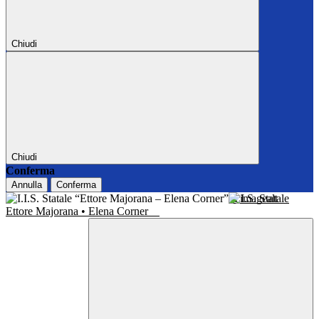
Chiudi
Chiudi
Conferma
Annulla
Conferma
I.I.S. Statale
Ettore Majorana • Elena Corner