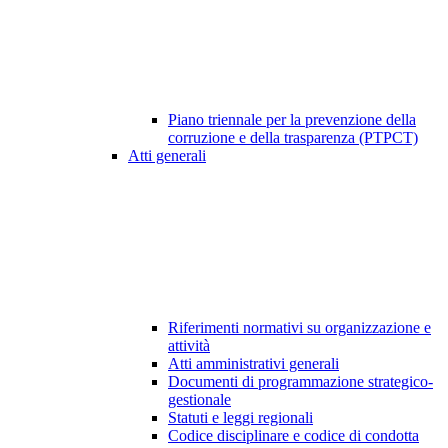
Piano triennale per la prevenzione della
corruzione e della trasparenza (PTPCT)
Atti generali
Riferimenti normativi su organizzazione e
attività
Atti amministrativi generali
Documenti di programmazione strategico-
gestionale
Statuti e leggi regionali
Codice disciplinare e codice di condotta