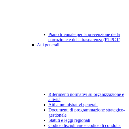
Piano triennale per la prevenzione della
corruzione e della trasparenza (PTPCT)
Atti generali
Riferimenti normativi su organizzazione e
attività
Atti amministrativi generali
Documenti di programmazione strategico-
gestionale
Statuti e leggi regionali
Codice disciplinare e codice di condotta