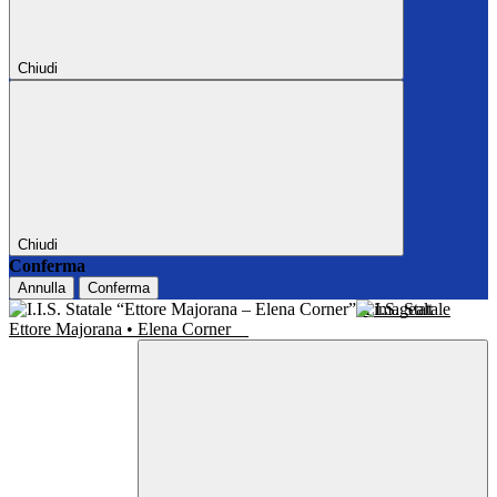
Chiudi
Chiudi
Conferma
Annulla
Conferma
I.I.S. Statale
Ettore Majorana • Elena Corner