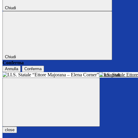
Chiudi
Chiudi
Conferma
Annulla
Conferma
I.I.S. Statale Ett
close