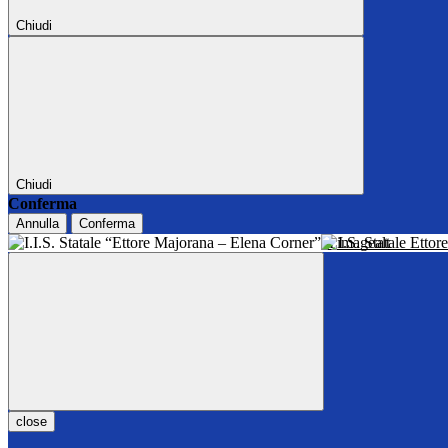
Chiudi
Chiudi
Conferma
Annulla
Conferma
I.I.S. Statale Ett
close