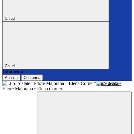
Chiudi
Chiudi
Conferma
Annulla
Conferma
I.I.S. Statale
Ettore Majorana • Elena Corner