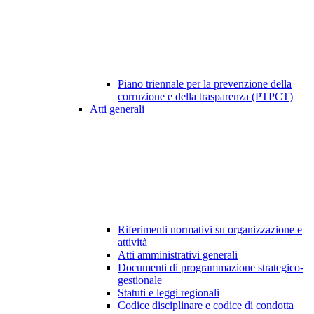
Piano triennale per la prevenzione della
corruzione e della trasparenza (PTPCT)
Atti generali
Riferimenti normativi su organizzazione e
attività
Atti amministrativi generali
Documenti di programmazione strategico-
gestionale
Statuti e leggi regionali
Codice disciplinare e codice di condotta