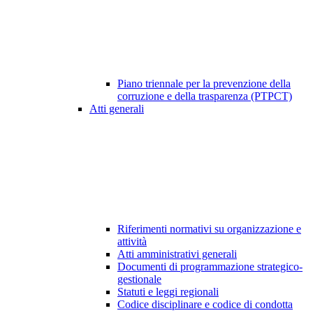
Piano triennale per la prevenzione della
corruzione e della trasparenza (PTPCT)
Atti generali
Riferimenti normativi su organizzazione e
attività
Atti amministrativi generali
Documenti di programmazione strategico-
gestionale
Statuti e leggi regionali
Codice disciplinare e codice di condotta