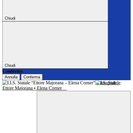
Chiudi
Chiudi
Conferma
Annulla
Conferma
I.I.S. Statale
Ettore Majorana • Elena Corner