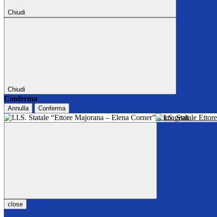
Chiudi
Chiudi
Conferma
Annulla
Conferma
I.I.S. Statale Ett
close