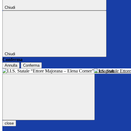
Chiudi
Chiudi
Conferma
Annulla
Conferma
I.I.S. Statale Ett
close