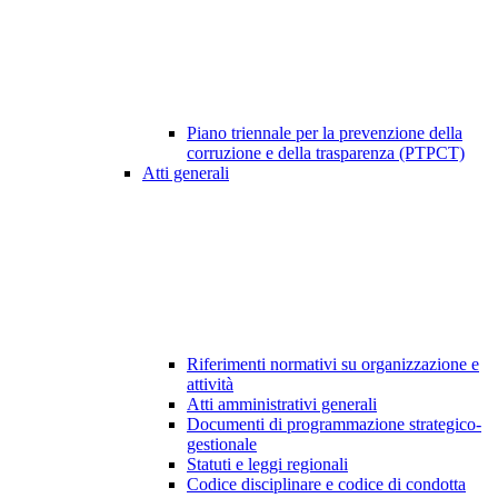
Piano triennale per la prevenzione della
corruzione e della trasparenza (PTPCT)
Atti generali
Riferimenti normativi su organizzazione e
attività
Atti amministrativi generali
Documenti di programmazione strategico-
gestionale
Statuti e leggi regionali
Codice disciplinare e codice di condotta