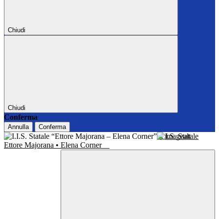
Chiudi
Chiudi
Conferma
Annulla
Conferma
I.I.S. Statale
Ettore Majorana • Elena Corner