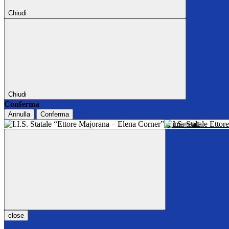
Chiudi
Chiudi
Conferma
Annulla
Conferma
I.I.S. Statale Ett
close